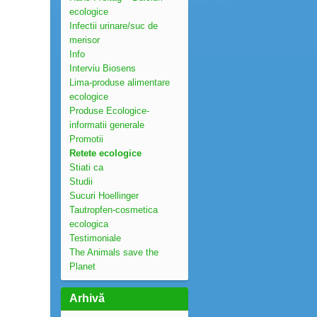
ecologice
Infectii urinare/suc de
merisor
Info
Interviu Biosens
Lima-produse alimentare
ecologice
Produse Ecologice-
informatii generale
Promotii
Retete ecologice
Stiati ca
Studii
Sucuri Hoellinger
Tautropfen-cosmetica
ecologica
Testimoniale
The Animals save the
Planet
Arhivă