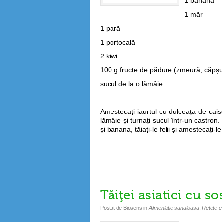
1 banană
1 măr
1 pară
1 portocală
2 kiwi
100 g fructe de pădure (zmeură, căpș
sucul de la o lămâie
Amestecați iaurtul cu dulceața de cai
lămâie și turnați sucul într-un castron. 
și banana, tăiați-le felii și amestecați-le.
Tăiţei asiatici cu s
Postat de
Biosens
in
Alimentatie sanatoasa
,
Retete e