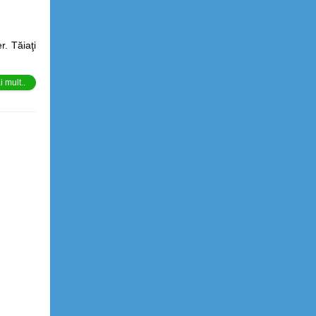
r. Tăiaţi
 mult..