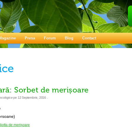
Magazine
Presa
Forum
Blog
Contact
ice
vară: Sorbet de merișoare
ecologice
pe
12 Septembrie, 2016
.
e
ersoane)
iotta de merișoare