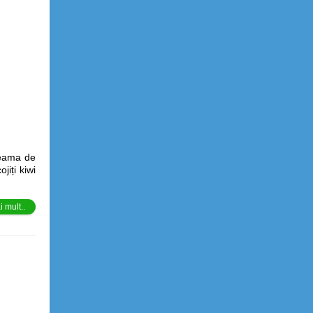
zeama de
jiți kiwi
 mult..