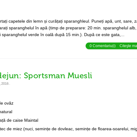
ărtați capetele din lemn și curățați sparanghleul. Puneți apă, unt, sare, z
reparați sparanghelul în apă (timp de preparare: 20 min. sparanghelul alb,
sparanghelul verde în oală după 15 min.). După ce este gata,...
0 Comentariu(i)
Citeşte mai
dejun: Sportsman Muesli
, 2016
.
de ovăz
natural
ață de caise Maintal
ec de miez (nuci, semințe de dovleac, semințe de floarea-soarelui, mi