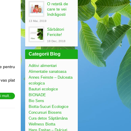
O rețetă de
care te vei
îndrăgosti
13 Mai, 2019
Sărbători
Fericite!
18 Dec, 2018
Categorii Blog
Aditivi alimentari
te pentru
Alimentatie sanatoasa
Annes Feinste – Dulceata
 vas plat
ecologica
Bauturi ecologice
BIONADE
 mult..
Bio Sens
Biotta-Sucuri Ecologice
Concursuri Biosens
Cura detox Săptămâna
Wellness Biotta
Hans Freitag – Dulciuri