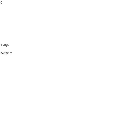
e:
s roşu
s verde