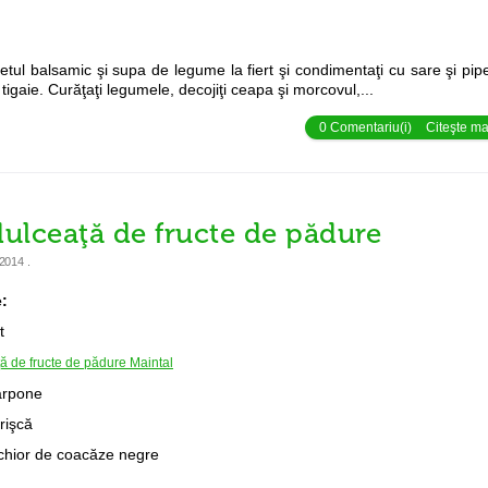
tul balsamic şi supa de legume la fiert şi condimentaţi cu sare şi pipe
tigaie. Curăţaţi legumele, decojiţi ceapa şi morcovul,...
0 Comentariu(i)
Citeşte mai
dulceaţă de fructe de pădure
 2014
.
e:
t
ă de fructe de pădure Maintal
arpone
frişcă
lichior de coacăze negre