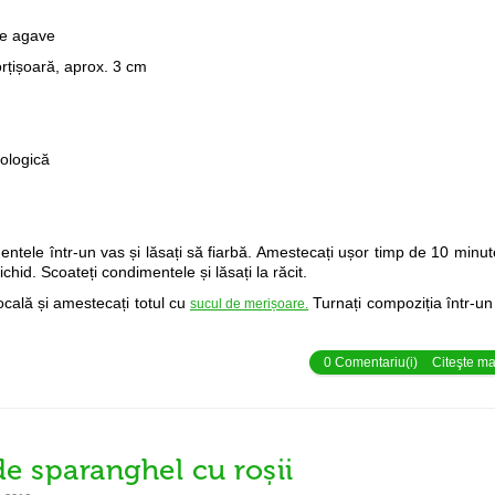
de agave
rțișoară, aprox. 3 cm
cologică
entele într-un vas și lăsați să fiarbă. Amestecați ușor timp de 10 minu
hid. Scoateți condimentele și lăsați la răcit.
ocală și amestecați totul cu
Turnați compoziția într-un
sucul de merișoare.
0 Comentariu(i)
Citeşte mai
 de sparanghel cu roșii