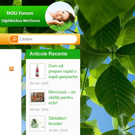
Articole Recente
Cum să
prepari rapid o
supă gazpacho
26 Feb, 2020
Morcovul – un
răsfăț pentru
ochi!
18 Feb, 2020
Sărbători
fericite!
18 Dec, 2019