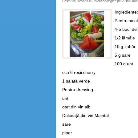
Postat de
Biosens
in
Retete ecologice
pe
20 Ianuarie
Ingrediente:
Pentru salat
4-5 buc. de
1/2 lămâie
10 g zahăr
5 g sare
100 g unt
cca 6 roșii cherry
1 salată verde
Pentru dressing:
unt
oțet din vin alb
Dulceață din vin Maintal
sare
piper