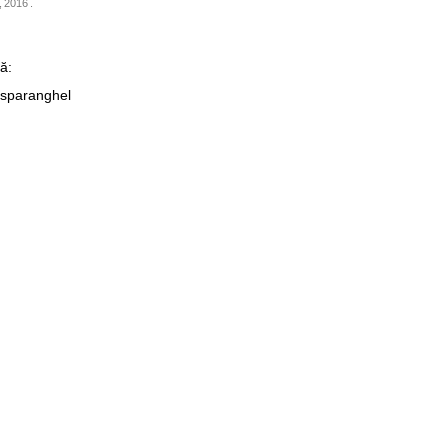
, 2016
.
ă:
 sparanghel