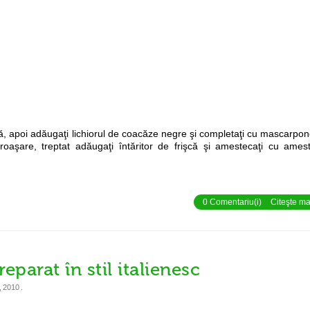
, apoi adăugaţi lichiorul de coacăze negre şi completaţi cu mascarpone
groaşare, treptat adăugaţi întăritor de frişcă şi amestecaţi cu ames
0 Comentariu(i)
Citeşte mai
eparat în stil italienesc
, 2010
.