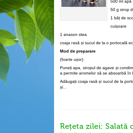
500 ml apă
50 g sirop 
1 băț de sco
cuișoare
1 anason stea
coaja rasă și sucul de la o portocală e
Mod de preparare
(foarte ușor)
Puneți apa, siropul de agave și condim
a permite aromelor să se absoarbă în lic
Adăugați coaja rasă și sucul de la port
și...
Rețeta zilei: Salată