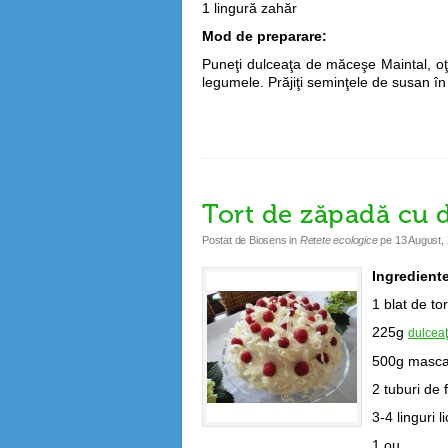
1 lingură zahăr
Mod de preparare:
Puneţi dulceaţa de măceşe Maintal, oţe
legumele. Prăjiţi seminţele de susan în 
Tort de zăpadă cu 
Postat de
Biosens
in
Retete ecologice
pe
13 August,
Ingredient
1 blat de tor
225g
dulceaţ
500g masc
2 tuburi de 
3-4 linguri 
1 ou