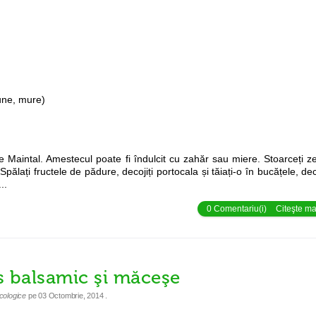
une, mure)
se Maintal. Amestecul poate fi îndulcit cu zahăr sau miere. Stoarceți 
Spălați fructele de pădure, decojiți portocala și tăiați-o în bucățele, deco
..
0 Comentariu(i)
Citeşte mai
os balsamic şi măceşe
cologice
pe
03 Octombrie, 2014
.