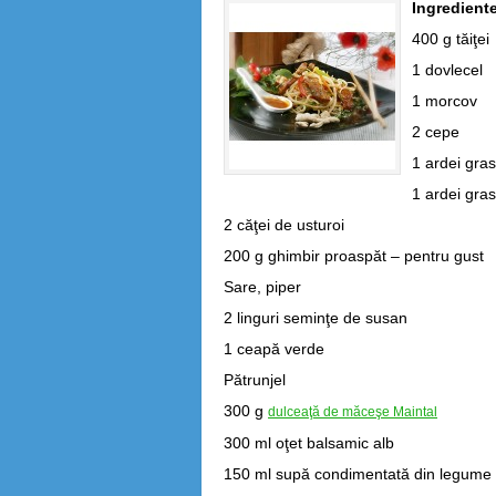
Ingredient
400 g tăiţei
1 dovlecel
1 morcov
2 cepe
1 ardei gra
1 ardei gra
2 căţei de usturoi
200 g ghimbir proaspăt – pentru gust
Sare, piper
2 linguri seminţe de susan
1 ceapă verde
Pătrunjel
300 g
dulceaţă de măceşe Maintal
300 ml oţet balsamic alb
150 ml supă condimentată din legume