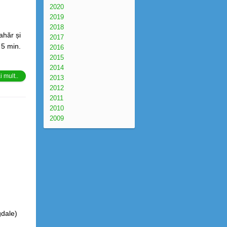
2020
2019
2018
ahăr și
2017
 5 min.
2016
2015
2014
 mult..
2013
2012
2011
2010
2009
gdale)