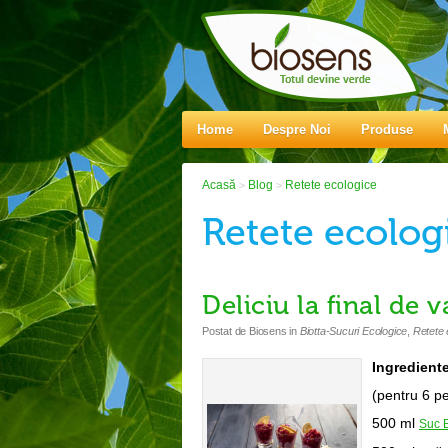
Home
Despre Noi
Produse
Acasă
Blog
Retete ecologice
>
>
Retete ecolog
Deliciu la final de 
Postat de
Biosens
in
Biotta-Sucuri Ecologice
,
Retete 
Ingredient
(pentru 6 p
500 ml
Suc B