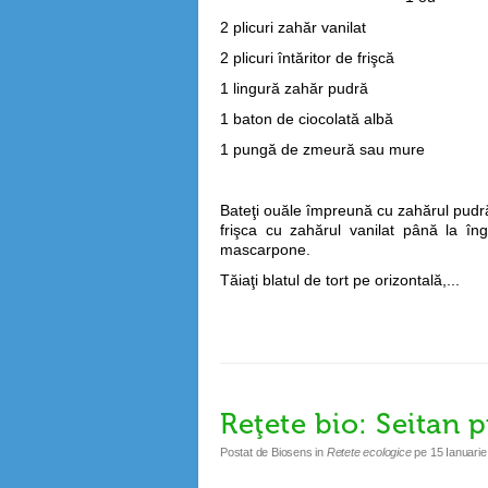
2 plicuri zahăr vanilat
2 plicuri întăritor de frişcă
1 lingură zahăr pudră
1 baton de ciocolată albă
1 pungă de zmeură sau mure
Bateţi ouăle împreună cu zahărul pudră
frişca cu zahărul vanilat până la în
mascarpone.
Tăiaţi blatul de tort pe orizontală,...
Reţete bio: Seitan pr
Postat de
Biosens
in
Retete ecologice
pe
15 Ianuarie