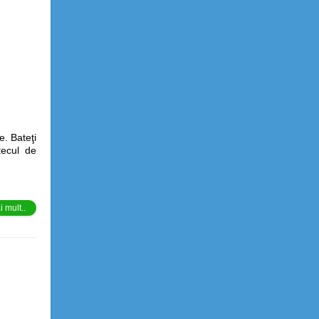
. Bateţi
tecul de
 mult..