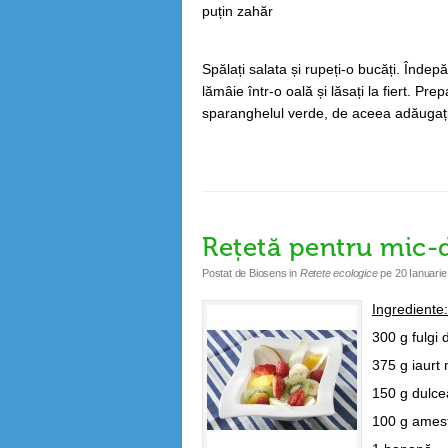
puțin zahăr
Spălați salata și rupeți-o bucăți. Îndep
lămâie într-o oală și lăsați la fiert. P
sparanghelul verde, de aceea adăugați 
Rețetă pentru mic-
Postat de
Biosens
in
Retete ecologice
pe
20 Ianuarie
Ingrediente:
300 g fulgi 
375 g iaurt 
150 g dulce
100 g amest