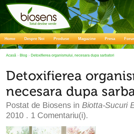
Home
Despre Noi
Produse
Magazine
Presa
Foru
Acasă
Blog
Detoxifierea organismului, necesara dupa sarbatori
>
>
Detoxifierea organis
necesara dupa sarba
Postat de
Biosens
in
Biotta-Sucuri 
2010
. 1 Comentariu(i).