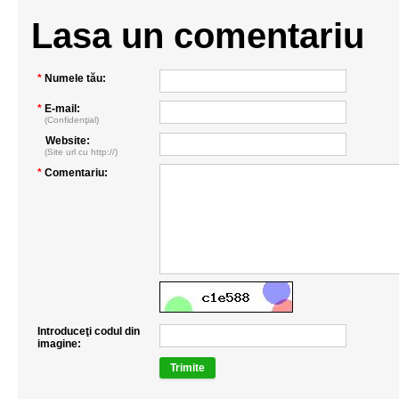
Lasa un comentariu
*
Numele tău:
*
E-mail:
(Confidenţial)
Website:
(Site url cu http://)
*
Comentariu:
Introduceţi codul din
imagine:
Trimite