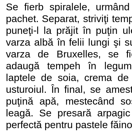
Se fierb spiralele, urmând 
pachet. Separat, striviţi tem
puneţi-l la prăjit în puţin u
varza albă în felii lungi şi 
varza de Bruxelles, se fi
adaugă tempeh în legum
laptele de soia, crema de
usturoiul. În final, se ame
puţină apă, mestecând so
leagă. Se presară arpagic
perfectă pentru pastele făin