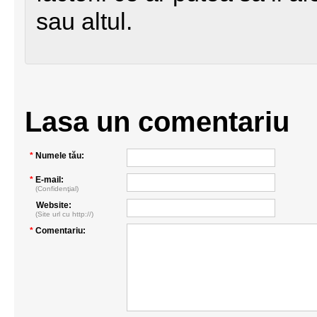
sau altul.
Lasa un comentariu
*
Numele tău:
*
E-mail:
(Confidenţial)
Website:
(Site url cu http://)
*
Comentariu: