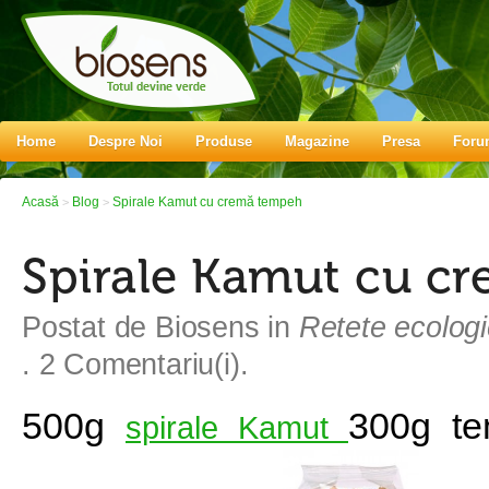
Home
Despre Noi
Produse
Magazine
Presa
Foru
Acasă
Blog
Spirale Kamut cu cremă tempeh
>
>
Spirale Kamut cu c
Postat de
Biosens
in
Retete ecolog
. 2 Comentariu(i).
500g
300g te
spirale Kamut