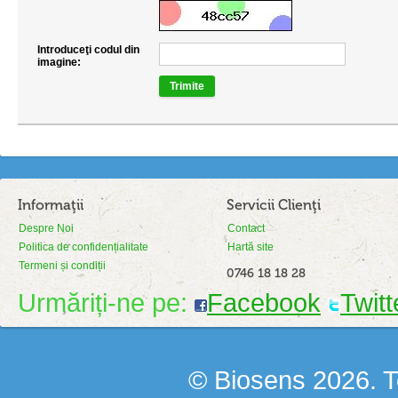
Introduceţi codul din
imagine:
Trimite
Informaţii
Servicii Clienţi
Despre Noi
Contact
Politica de confidențialitate
Hartă site
Termeni și condiții
0746 18 18 28
Urmăriți-ne pe:
Facebook
Twitt
© Biosens 2026. To