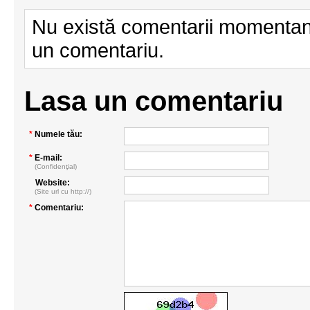
Nu există comentarii momentan.
un comentariu.
Lasa un comentariu
*
Numele tău:
*
E-mail:
(Confidenţial)
Website:
(Site url cu http://)
*
Comentariu: