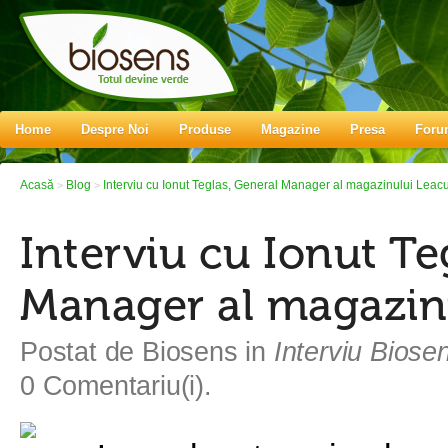
Home
Despre Noi
Produse
Magazine
Presa
Foru
Acasă
Blog
Interviu cu Ionut Teglas, General Manager al magazinului Leacu
>
>
Interviu cu Ionut Te
Manager al magazin
Postat de
Biosens
in
Interviu Biose
0 Comentariu(i).