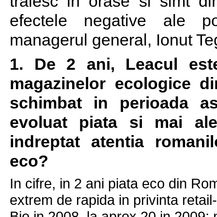
traiesc in orase si simt d
efectele negative ale pol
managerul general, Ionut Te
1. De 2 ani, Leacul est
magazinelor ecologice d
schimbat in perioada a
evoluat piata si mai al
indreptat atentia romani
eco?
In cifre, in 2 ani piata eco din R
extrem de rapida in privinta retail
Bio in 2008, la aprox 20 in 2009; 