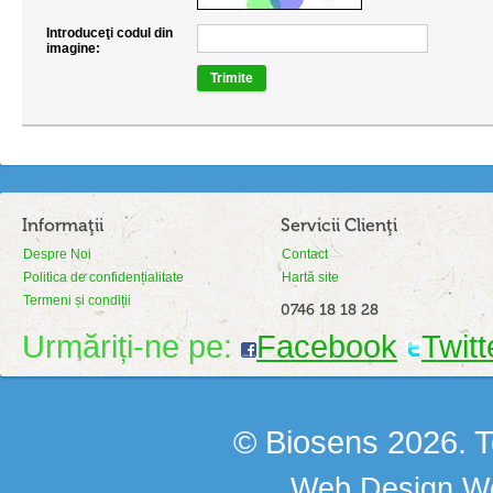
Introduceţi codul din
imagine:
Trimite
Informaţii
Servicii Clienţi
Despre Noi
Contact
Politica de confidențialitate
Hartă site
Termeni și condiții
0746 18 18 28
Urmăriți-ne pe:
Facebook
Twitt
© Biosens 2026. To
Web Design
We