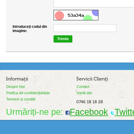
Introduceţi codul din
imagine:
Trimite
Informaţii
Servicii Clienţi
Despre Noi
Contact
Politica de confidențialitate
Hartă site
Termeni și condiții
0746 18 18 28
Urmăriți-ne pe:
Facebook
Twitt