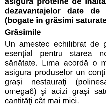
asigură proteine de înaltă
dezavantajelor date de 
(bogate în grăsimi saturate
Grăsimile
Un amestec echilibrat de g
esenţial pentru starea n
sănătate. Lima acordă o m
asigura produselor un conţin
graşi nestauraţi (poline
omega6) şi acizi graşi satu
cantităţi cât mai mici.