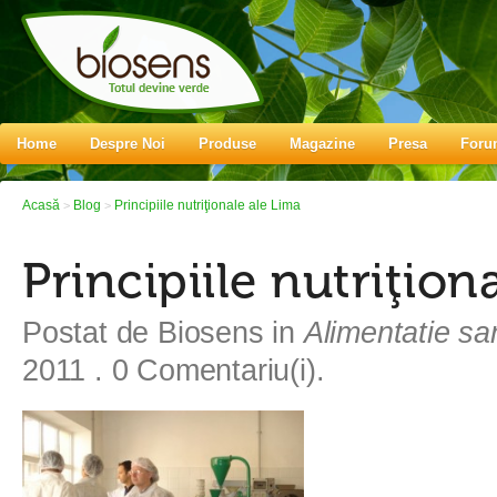
Home
Despre Noi
Produse
Magazine
Presa
Foru
Acasă
Blog
Principiile nutriţionale ale Lima
>
>
Principiile nutriţion
Postat de
Biosens
in
Alimentatie s
2011
. 0 Comentariu(i).