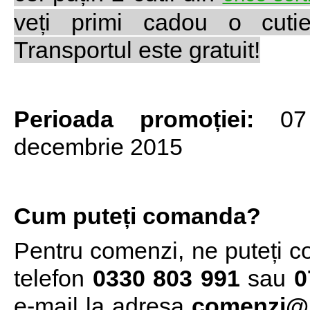
veți primi cadou o cutie
Transportul este gratuit!
Perioada promoției:
07 
decembrie 2015
Cum puteți comanda?
Pentru comenzi, ne puteți c
telefon
0330 803 991
sau
0
e-mail la adresa
comenzi@b