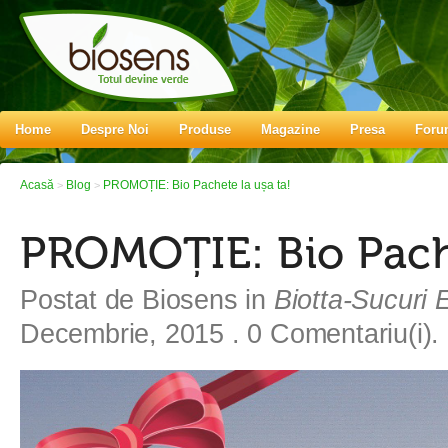
Home
Despre Noi
Produse
Magazine
Presa
Foru
Acasă
Blog
PROMOȚIE: Bio Pachete la ușa ta!
>
>
PROMOȚIE: Bio Pache
Postat de
Biosens
in
Biotta-Sucuri 
Decembrie, 2015
. 0 Comentariu(i).