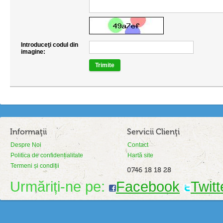
Introduceţi codul din
imagine:
Trimite
Informaţii
Servicii Clienţi
Despre Noi
Contact
Politica de confidențialitate
Hartă site
Termeni și condiții
0746 18 18 28
Urmăriți-ne pe:
Facebook
Twitt