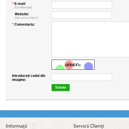
*
E-mail:
(Confidenţial)
Website:
(Site url cu http://)
*
Comentariu:
Introduceţi codul din
imagine:
Trimite
Informaţii
Servicii Clienţi