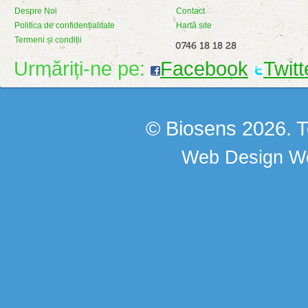
Despre Noi
Contact
Politica de confidențialitate
Hartă site
Termeni și condiții
0746 18 18 28
Urmăriți-ne pe:
Facebook
Twitt
© Biosens 2026. To
Web Design
We