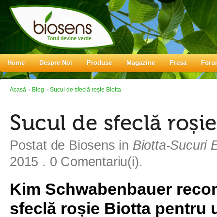
Home
Despre Noi
Produse
Magazine
Presa
Foru
Acasă
Blog
Sucul de sfeclă roșie Biotta
>
>
Sucul de sfeclă roșie
Postat de
Biosens
in
Biotta-Sucuri 
2015
. 0 Comentariu(i).
Kim Schwabenbauer reco
sfeclă roșie Biotta pentru