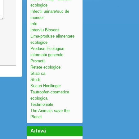
ecologice
Infectii urinare/suc de
merisor
Info
Interviu Biosens
Lima-produse alimentare
ecologice
Produse Ecologice-
informatii generale
Promotii
Retete ecologice
Stiati ca
Studii
Sucuri Hoellinger
Tautropfen-cosmetica
ecologica
Testimoniale
The Animals save the
Planet
Arhivă