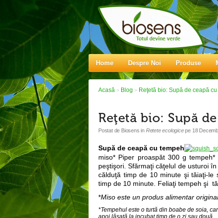
Home
Despre Noi
Produse
Acasă
Blog
Reţetă bio: Supă de ceapă c
>
>
Reţetă bio: Supă d
Postat de
Biosens
in
Retete ecologice
pe
18 Decembr
Supă de ceapă cu tempeh
miso* Piper proaspăt 300 g tempeh* 
peştişori. Sfărmaţi căţelul de usturoi în
călduţă timp de 10 minute şi tăiaţi-le
timp de 10 minute. Feliaţi tempeh şi tăia
*
Miso este un produs alimentar originar
*Tempehul este o turtă din boabe de soia, car
apoi lăsată la incubat timp de o zi sau două.