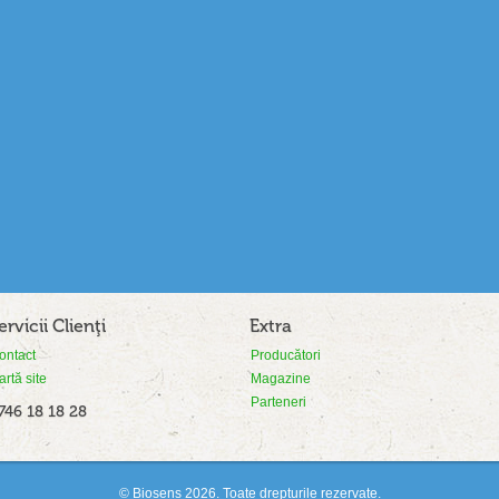
ervicii Clienţi
Extra
ontact
Producători
artă site
Magazine
Parteneri
746 18 18 28
© Biosens 2026. Toate drepturile rezervate.