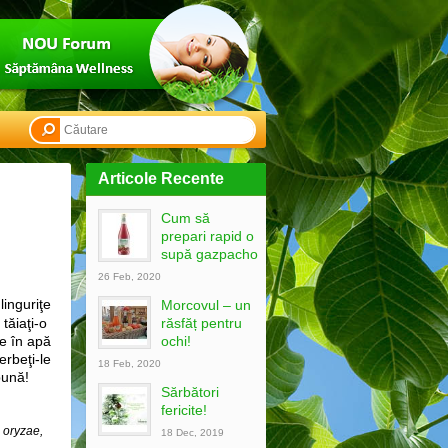
Articole Recente
Cum să
prepari rapid o
supă gazpacho
26 Feb, 2020
linguriţe
Morcovul – un
tăiaţi-o
răsfăț pentru
ke în apă
ochi!
erbeţi-le
18 Feb, 2020
bună!
Sărbători
fericite!
 oryzae,
18 Dec, 2019