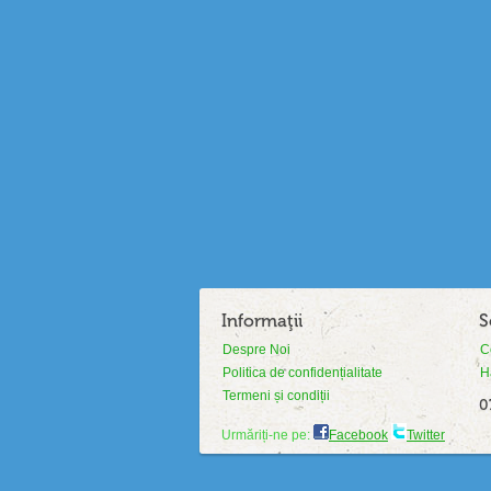
Informaţii
S
Despre Noi
C
Politica de confidențialitate
H
Termeni și condiții
0
Urmăriți-ne pe:
Facebook
Twitter