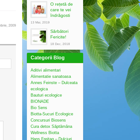
O rețetă de
care te vei
îndrăgosti
13 Mai, 2019
brie, 2009
Sărbători
Fericite!
18 Dec, 2018
Categorii Blog
Aditivi alimentari
Alimentatie sanatoasa
Annes Feinste – Dulceata
ecologica
Bauturi ecologice
BIONADE
Bio Sens
Biotta-Sucuri Ecologice
Concursuri Biosens
Cura detox Săptămâna
Wellness Biotta
Hans Freitag – Dulciuri