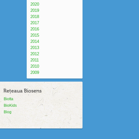
2020
2019
2018
2017
2016
2015
2014
2013
2012
2011
2010
2009
Rețeaua Biosens
Biotta
BioKids
Blog