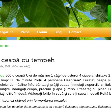
Magazine
Presa
Forum
Blog
Contact
u tempeh
e ceapă cu tempeh
ie, 2009
. 0 Comentariu(i).
500 g ceapă Ulei de măsline 1 căţel de usturoi 4 ciuperci shiitake 2 
Timp: 30 de minute Porţii: 4 persoane
Descriere:
Curăţaţi ceapa şi 
 uleiul de măsline înfierbântat şi prăjiţi ceapa. Înmuiaţi ciupercile shiita
 subţire. Adăugaţi ceapa, precum şi apa şi miso. Presăraţi cu piper. Fi
ţi feliile în două. Adăugaţi feliile în supă şi serviţi supa imediat! Poftă 
 japonez obţinut prin fermentarea orezului.
e au fost decojite, fierte, amestecate cu o cultură Rhizopus oligosporusor Rhizopus