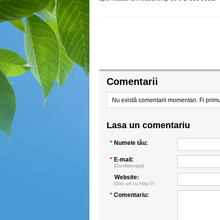
Comentarii
Nu există comentarii momentan. Fi primu
Lasa un comentariu
*
Numele tău:
*
E-mail:
(Confidenţial)
Website:
(Site url cu http://)
*
Comentariu: