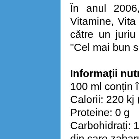
În anul 2006,
Vitamine, Vita
către un juriu
"Cel mai bun s
Informații nut
100 ml conțin 
Calorii: 220 kj 
Proteine: 0 g
Carbohidrați: 
din care zaharu