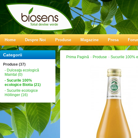
Home
Despre Noi
Produse
Magazine
Presa
Foru
Categorii
Prima Pagină
Produse
Sucurile 100% e
>
>
Produse (37)
- Dulceaţa ecologică
Maintal (0)
- Sucurile 100%
ecologice Biotta (21)
- Sucurile ecologice
Höllinger (16)