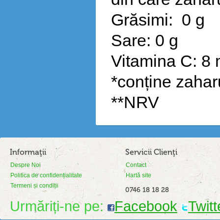
Grăsimi: 0 g
Sare: 0 g
Vitamina C: 8
*conține zahar
**NRV
Informaţii
Servicii Clienţi
Despre Noi
Contact
Politica de confidențialitate
Hartă site
Termeni și condiții
0746 18 18 28
Urmăriți-ne pe:
Facebook
Twitt